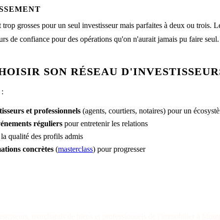
ISSEMENT
 trop grosses pour un seul investisseur mais parfaites à deux ou trois. 
urs de confiance pour des opérations qu'on n'aurait jamais pu faire seul.
OISIR SON RÉSEAU D'INVESTISSEUR
 :
tisseurs et professionnels
(agents, courtiers, notaires) pour un écosys
vénements réguliers
pour entretenir les relations
la qualité des profils admis
ations concrètes
(
masterclass
) pour progresser
GNEZ LE RÉSEAU DES INVESTISSEURS AMB
estisseurs, marchands de biens et professionnels de l'immobilier à Montpe