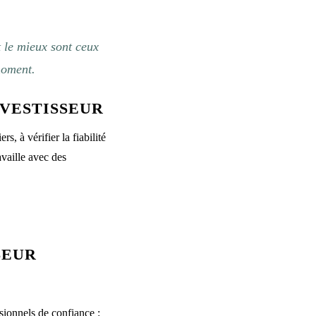
t le mieux sont ceux
moment.
VESTISSEUR
s, à vérifier la fiabilité
availle avec des
SEUR
sionnels de confiance :