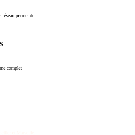
Le réseau permet de
S
tème complet
ITIEUX
llier et Marseille.