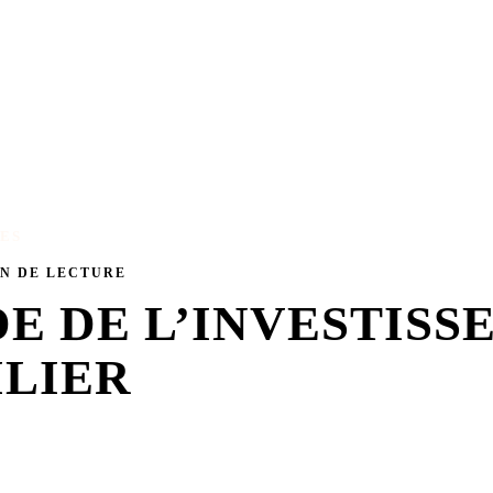
•
re à 19h30
CHARLOTTE MOUTARDIER & SÉVERINE VALAY
· les
LES
IN DE LECTURE
DE DE L’INVESTISS
LIER