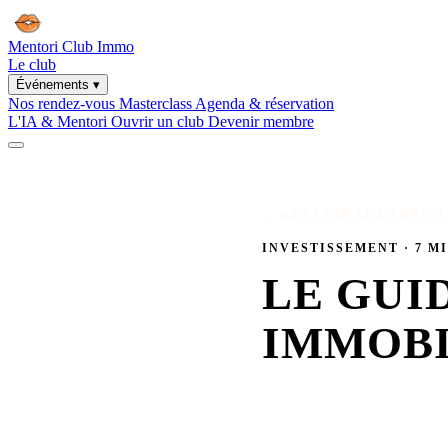
U CLUB
· Ouverture et lancement du club Mentori Toulon le 17 septemb
Mentori
Club Immo
Le club
Événements
▾
Nos rendez-vous
Masterclass
Agenda & réservation
L'IA & Mentori
Ouvrir un club
Devenir membre
← REVENIR AUX ARTIC
INVESTISSEMENT · 7 M
LE GUI
IMMOBI