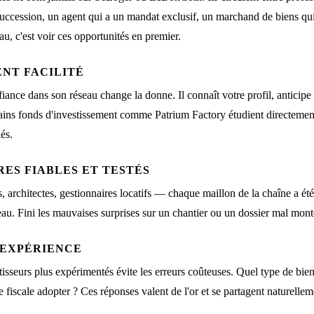
succession, un agent qui a un mandat exclusif, un marchand de biens qui
au, c'est voir ces opportunités en premier.
ENT FACILITÉ
fiance dans son réseau change la donne. Il connaît votre profil, anticip
rtains fonds d'investissement comme Patrium Factory étudient directement
és.
RES FIABLES ET TESTÉS
, architectes, gestionnaires locatifs — chaque maillon de la chaîne a été 
au. Fini les mauvaises surprises sur un chantier ou un dossier mal mont
D'EXPÉRIENCE
sseurs plus expérimentés évite les erreurs coûteuses. Quel type de bien 
ie fiscale adopter ? Ces réponses valent de l'or et se partagent naturelle