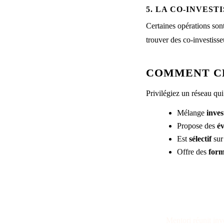
5. LA CO-INVEST
Certaines opérations sont
trouver des co-investisse
COMMENT CH
Privilégiez un réseau qui
Mélange
inves
Propose des
é
Est
sélectif
sur 
Offre des
form
REJOI
Mentori réunit inv