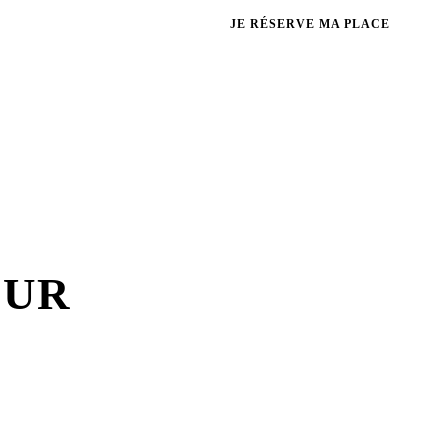
×
•
 nouvelles ambassadrices du club Mentori Toulon
🎉
NOUVEAU CLUB
· 
JE RÉSERVE MA PLACE
EUR