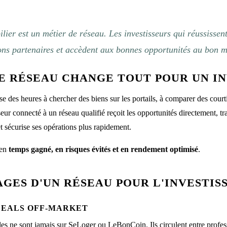
ilier est un métier de réseau. Les investisseurs qui réussissen
bons partenaires et accèdent aux bonnes opportunités au bon 
E RÉSEAU CHANGE TOUT POUR UN IN
e des heures à chercher des biens sur les portails, à comparer des courtier
seur connecté à un réseau qualifié reçoit les opportunités directement, tr
et sécurise ses opérations plus rapidement.
 en
temps gagné, en risques évités et en rendement optimisé
.
AGES D'UN RÉSEAU POUR L'INVESTIS
 DEALS OFF-MARKET
bles ne sont jamais sur SeLoger ou LeBonCoin. Ils circulent entre profes