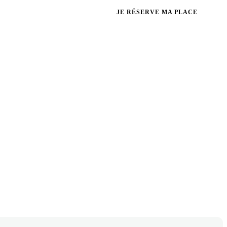
×
•
es nouvelles ambassadrices du club Mentori Toulon
🎉
NOUVEAU CLUB
JE RÉSERVE MA PLACE