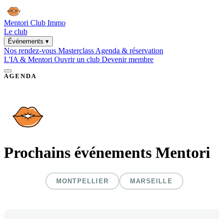
EAU CLUB
· Ouverture et lancement du club Mentori Toulon le 17 septe
Mentori
Club Immo
Le club
Événements
▾
Nos rendez-vous
Masterclass
Agenda & réservation
L'IA & Mentori
Ouvrir un club
Devenir membre
AGENDA
Prochains événements Mentori
TOUS
MONTPELLIER
MARSEILLE